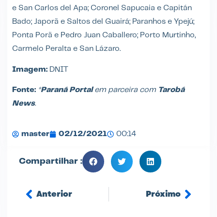
e San Carlos del Apa; Coronel Sapucaia e Capitán
Bado; Japorã e Saltos del Guairá; Paranhos e Ypejú;
Ponta Porã e Pedro Juan Caballero; Porto Murtinho,
Carmelo Peralta e San Lázaro.
Imagem:
DNIT
Fonte:
*
Paraná Portal
em parceira com
Tarobá
News
.
master
02/12/2021
00:14
Compartilhar :
Anterior
Próximo