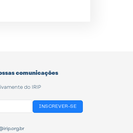
ossas comunicações
tivamente do IRIP
INSCREVER-SE
irip.org.br