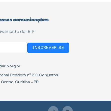
ossas comunicações
tivamente do IRIP
INSCREVER-SE
irip.org.br
echal Deodoro n° 211 Conjuntos
Centro, Curitiba - PR