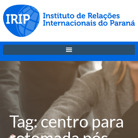
Tag: centro para
retomada pós–