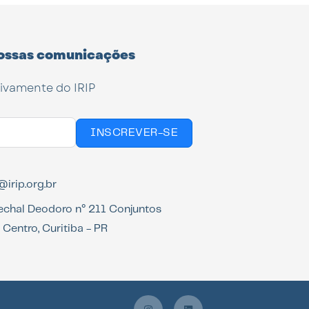
ossas comunicações
tivamente do IRIP
INSCREVER-SE
irip.org.br
echal Deodoro n° 211 Conjuntos
Centro, Curitiba - PR