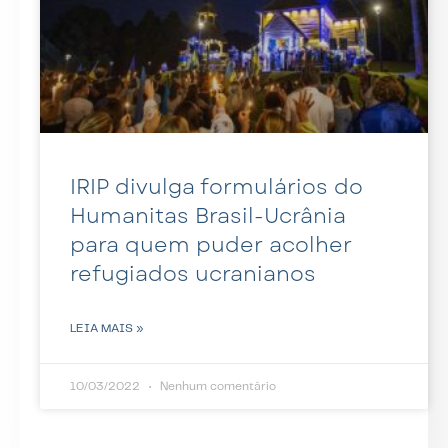
IRIP divulga formulários do
Humanitas Brasil-Ucrânia
para quem puder acolher
refugiados ucranianos
LEIA MAIS »
10/03/2022
Nenhum comentário