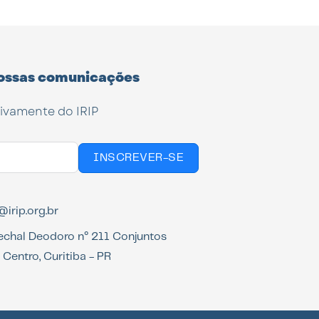
ossas comunicações
tivamente do IRIP
INSCREVER-SE
irip.org.br
echal Deodoro n° 211 Conjuntos
Centro, Curitiba - PR