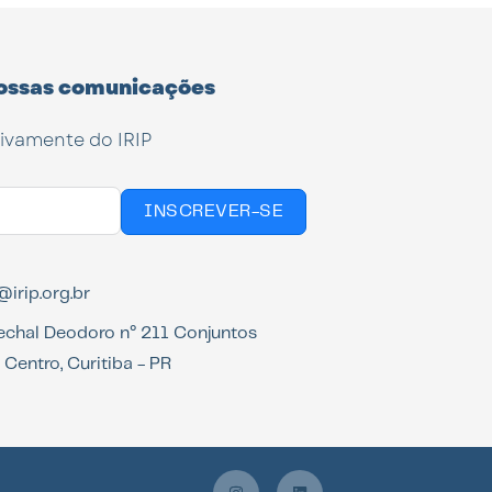
ossas comunicações
tivamente do IRIP
INSCREVER-SE
irip.org.br
echal Deodoro n° 211 Conjuntos
Centro, Curitiba - PR