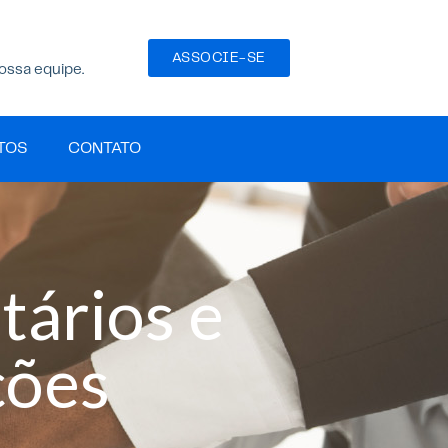
ASSOCIE-SE
ossa equipe.
TOS
CONTATO
tários e
ções