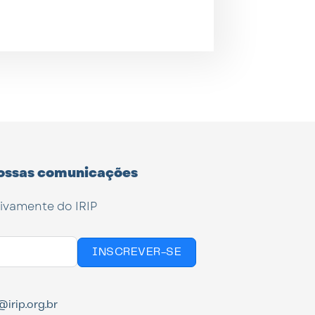
ossas comunicações
tivamente do IRIP
INSCREVER-SE
irip.org.br