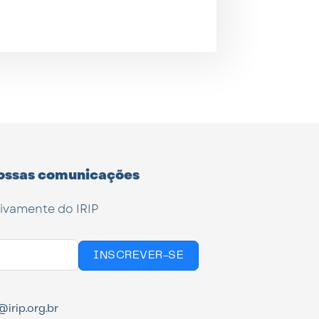
ossas comunicações
tivamente do IRIP
INSCREVER-SE
irip.org.br