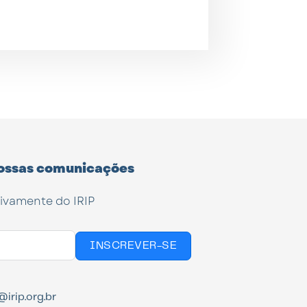
ossas comunicações
tivamente do IRIP
INSCREVER-SE
irip.org.br