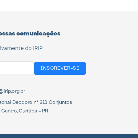
ossas comunicações
tivamente do IRIP
INSCREVER-SE
irip.org.br
echal Deodoro n° 211 Conjuntos
Centro, Curitiba - PR