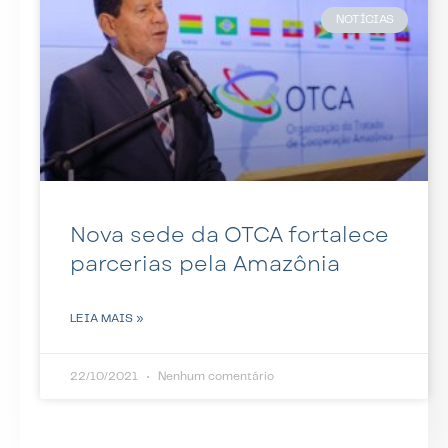
NOTÍCIAS
Nova sede da OTCA fortalece
parcerias pela Amazônia
LEIA MAIS »
22/10/2021
Nenhum comentário