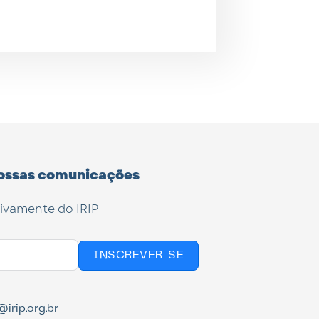
ossas comunicações
tivamente do IRIP
INSCREVER-SE
irip.org.br