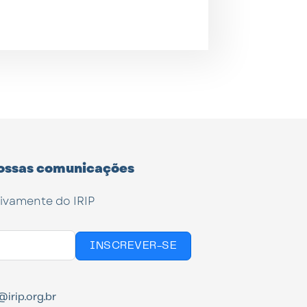
ossas comunicações
tivamente do IRIP
INSCREVER-SE
irip.org.br